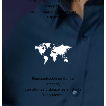
Representación en la Comunidad
Europea,
con oficinas y alamcenes en
España
Representación en Centro
America,
con oficinas y almacenes en Costa
Rica y Mexico.